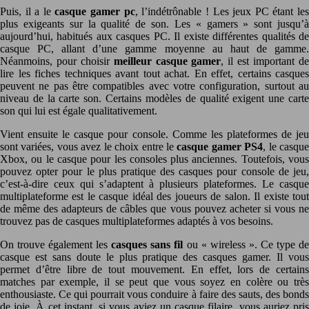
Puis, il a le
casque gamer pc
, l’indétrônable ! Les jeux PC étant le
plus exigeants sur la qualité de son. Les « gamers » sont jusqu’à
aujourd’hui, habitués aux casques PC. Il existe différentes qualités de
casque PC, allant d’une gamme moyenne au haut de gamme.
Néanmoins, pour choisir
meilleur casque gamer
, il est important d
lire les fiches techniques avant tout achat. En effet, certains casques
peuvent ne pas être compatibles avec votre configuration, surtout au
niveau de la carte son. Certains modèles de qualité exigent une carte
son qui lui est égale qualitativement.
Vient ensuite le casque pour console. Comme les plateformes de jeu
sont variées, vous avez le choix entre le
casque gamer PS4
, le casqu
Xbox, ou le casque pour les consoles plus anciennes. Toutefois, vous
pouvez opter pour le plus pratique des casques pour console de jeu,
c’est-à-dire ceux qui s’adaptent à plusieurs plateformes. Le casque
multiplateforme est le casque idéal des joueurs de salon. Il existe tout
de même des adapteurs de câbles que vous pouvez acheter si vous ne
trouvez pas de casques multiplateformes adaptés à vos besoins.
On trouve également les
casques sans fil
ou « wireless ». Ce type d
casque est sans doute le plus pratique des casques gamer. Il vous
permet d’être libre de tout mouvement. En effet, lors de certains
matches par exemple, il se peut que vous soyez en colère ou très
enthousiaste. Ce qui pourrait vous conduire à faire des sauts, des bonds
de joie. À cet instant, si vous aviez un casque filaire, vous auriez pris