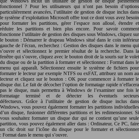
que Windows inclut un utilitaire de gestion de disque pleinement
fonctionnel ? Pour les utilisateurs qui n’ont pas besoin d’options
particulièrement avancées, l’utilitaire de gestion de disque inclus dans
le système d’exploitation Microsoft offre tout ce dont vous avez besoin
pour formater les partitions, gérer l’espace non alloué, étendre et
réduire les partitions et bien plus encore. Pour savoir comment
fonctionne l’utilitaire de gestion des disques sous Windows, cliquez sur
le bouton : Démarrer le drapeau Windows situé dans le coin inférieur
gauche de l’écran, recherchez : Gestion des disques dans le menu qui
s’ouvre et sélectionnez le premier résultat de la recherche. Dans la
fenêtre qui s’ouvre, cliquez avec le bouton droit de la souris sur le volet
du disque ou de la partition à formater et sélectionnez : Format dans le
menu qui apparaît. Sélectionnez ensuite le système de fichiers pour
formater le lecteur par exemple NTFS ou exFAT, attribuez un nom au
lecteur et cliquez sur le bouton : OK pour commencer à formater le
disque dur. Le fait de décocher l’option de formatage rapide n’effacera
pas le disque, mais permettra à Windows de l’examiner une fois le
formatage terminé et de détecter les éventuels secteurs
défectueux. Grâce à l’utilitaire de gestion de disque inclus dans
Windows, vous pouvez également formater les partitions individuelles
d’un disque, fusionner différentes partitions et les redimensionner. Si
vous souhaitez formater un disque dur qui ne contient qu’une seule
partition, vous pouvez également aller dans : Ordinateur, Ce PC, faire
un clic droit sur l’icône du disque pour le formater et sélectionner
: Format dans le menu qui s’ouvre.