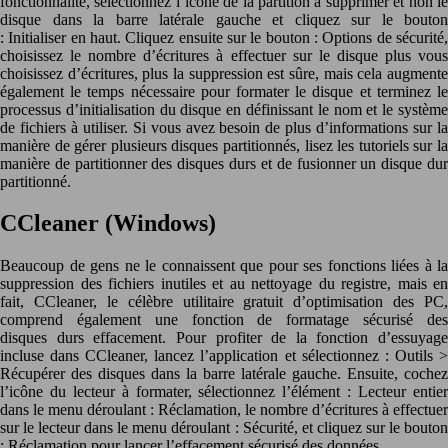
fonctionnalité, sélectionnez l’icône de la partition à supprimer et non le
disque dans la barre latérale gauche et cliquez sur le bouton
: Initialiser en haut. Cliquez ensuite sur le bouton : Options de sécurité,
choisissez le nombre d’écritures à effectuer sur le disque plus vous
choisissez d’écritures, plus la suppression est sûre, mais cela augmente
également le temps nécessaire pour formater le disque et terminez le
processus d’initialisation du disque en définissant le nom et le système
de fichiers à utiliser. Si vous avez besoin de plus d’informations sur la
manière de gérer plusieurs disques partitionnés, lisez les tutoriels sur la
manière de partitionner des disques durs et de fusionner un disque dur
partitionné.
CCleaner (Windows)
Beaucoup de gens ne le connaissent que pour ses fonctions liées à la
suppression des fichiers inutiles et au nettoyage du registre, mais en
fait, CCleaner, le célèbre utilitaire gratuit d’optimisation des PC,
comprend également une fonction de formatage sécurisé des
disques durs effacement. Pour profiter de la fonction d’essuyage
incluse dans CCleaner, lancez l’application et sélectionnez : Outils >
Récupérer des disques dans la barre latérale gauche. Ensuite, cochez
l’icône du lecteur à formater, sélectionnez l’élément : Lecteur entier
dans le menu déroulant : Réclamation, le nombre d’écritures à effectuer
sur le lecteur dans le menu déroulant : Sécurité, et cliquez sur le bouton
: Réclamation pour lancer l’effacement sécurisé des données.