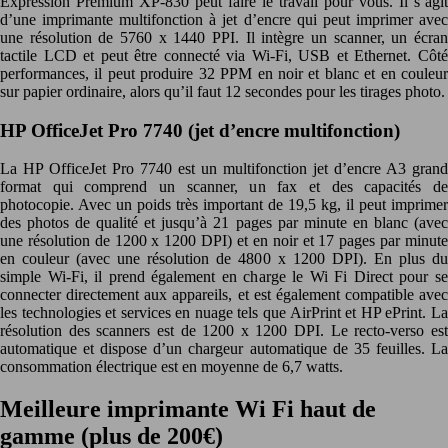
Expression Premium XP-830 peut faire le travail pour vous. Il s’agit
d’une imprimante multifonction à jet d’encre qui peut imprimer avec
une résolution de 5760 x 1440 PPI. Il intègre un scanner, un écran
tactile LCD et peut être connecté via Wi-Fi, USB et Ethernet. Côté
performances, il peut produire 32 PPM en noir et blanc et en couleur
sur papier ordinaire, alors qu’il faut 12 secondes pour les tirages photo.
HP OfficeJet Pro 7740 (jet d’encre multifonction)
La HP OfficeJet Pro 7740 est un multifonction jet d’encre A3 grand
format qui comprend un scanner, un fax et des capacités de
photocopie. Avec un poids très important de 19,5 kg, il peut imprimer
des photos de qualité et jusqu’à 21 pages par minute en blanc (avec
une résolution de 1200 x 1200 DPI) et en noir et 17 pages par minute
en couleur (avec une résolution de 4800 x 1200 DPI). En plus du
simple Wi-Fi, il prend également en charge le Wi Fi Direct pour se
connecter directement aux appareils, et est également compatible avec
les technologies et services en nuage tels que AirPrint et HP ePrint. La
résolution des scanners est de 1200 x 1200 DPI. Le recto-verso est
automatique et dispose d’un chargeur automatique de 35 feuilles. La
consommation électrique est en moyenne de 6,7 watts.
Meilleure imprimante Wi Fi haut de
gamme (plus de 200€)