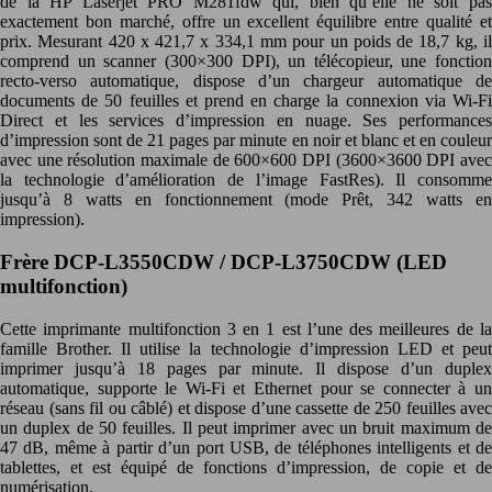
de la HP Laserjet PRO M281fdw qui, bien qu’elle ne soit pas
exactement bon marché, offre un excellent équilibre entre qualité et
prix. Mesurant 420 x 421,7 x 334,1 mm pour un poids de 18,7 kg, il
comprend un scanner (300×300 DPI), un télécopieur, une fonction
recto-verso automatique, dispose d’un chargeur automatique de
documents de 50 feuilles et prend en charge la connexion via Wi-Fi
Direct et les services d’impression en nuage. Ses performances
d’impression sont de 21 pages par minute en noir et blanc et en couleur
avec une résolution maximale de 600×600 DPI (3600×3600 DPI avec
la technologie d’amélioration de l’image FastRes). Il consomme
jusqu’à 8 watts en fonctionnement (mode Prêt, 342 watts en
impression).
Frère DCP-L3550CDW / DCP-L3750CDW (LED
multifonction)
Cette imprimante multifonction 3 en 1 est l’une des meilleures de la
famille Brother. Il utilise la technologie d’impression LED et peut
imprimer jusqu’à 18 pages par minute. Il dispose d’un duplex
automatique, supporte le Wi-Fi et Ethernet pour se connecter à un
réseau (sans fil ou câblé) et dispose d’une cassette de 250 feuilles avec
un duplex de 50 feuilles. Il peut imprimer avec un bruit maximum de
47 dB, même à partir d’un port USB, de téléphones intelligents et de
tablettes, et est équipé de fonctions d’impression, de copie et de
numérisation.