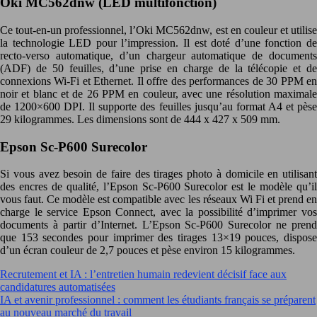
Oki MC562dnw (LED multifonction)
Ce tout-en-un professionnel, l’Oki MC562dnw, est en couleur et utilise
la technologie LED pour l’impression. Il est doté d’une fonction de
recto-verso automatique, d’un chargeur automatique de documents
(ADF) de 50 feuilles, d’une prise en charge de la télécopie et de
connexions Wi-Fi et Ethernet. Il offre des performances de 30 PPM en
noir et blanc et de 26 PPM en couleur, avec une résolution maximale
de 1200×600 DPI. Il supporte des feuilles jusqu’au format A4 et pèse
29 kilogrammes. Les dimensions sont de 444 x 427 x 509 mm.
Epson Sc-P600 Surecolor
Si vous avez besoin de faire des tirages photo à domicile en utilisant
des encres de qualité, l’Epson Sc-P600 Surecolor est le modèle qu’il
vous faut. Ce modèle est compatible avec les réseaux Wi Fi et prend en
charge le service Epson Connect, avec la possibilité d’imprimer vos
documents à partir d’Internet. L’Epson Sc-P600 Surecolor ne prend
que 153 secondes pour imprimer des tirages 13×19 pouces, dispose
d’un écran couleur de 2,7 pouces et pèse environ 15 kilogrammes.
Recrutement et IA : l’entretien humain redevient décisif face aux
candidatures automatisées
IA et avenir professionnel : comment les étudiants français se préparent
au nouveau marché du travail