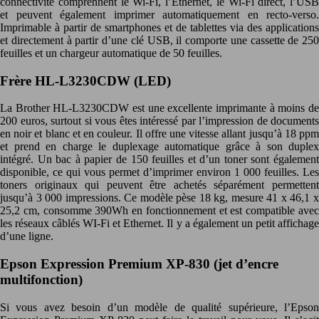
connectivité comprennent le Wi-Fi, l’Ethernet, le Wi-Fi direct, l’USB
et peuvent également imprimer automatiquement en recto-verso.
Imprimable à partir de smartphones et de tablettes via des applications
et directement à partir d’une clé USB, il comporte une cassette de 250
feuilles et un chargeur automatique de 50 feuilles.
Frère HL-L3230CDW (LED)
La Brother HL-L3230CDW est une excellente imprimante à moins de
200 euros, surtout si vous êtes intéressé par l’impression de documents
en noir et blanc et en couleur. Il offre une vitesse allant jusqu’à 18 ppm
et prend en charge le duplexage automatique grâce à son duplex
intégré. Un bac à papier de 150 feuilles et d’un toner sont également
disponible, ce qui vous permet d’imprimer environ 1 000 feuilles. Les
toners originaux qui peuvent être achetés séparément permettent
jusqu’à 3 000 impressions. Ce modèle pèse 18 kg, mesure 41 x 46,1 x
25,2 cm, consomme 390Wh en fonctionnement et est compatible avec
les réseaux câblés WI-Fi et Ethernet. Il y a également un petit affichage
d’une ligne.
Epson Expression Premium XP-830 (jet d’encre
multifonction)
Si vous avez besoin d’un modèle de qualité supérieure, l’Epson