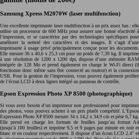
Samsung Xpress M2070W (laser multifonction)
Une excellente imprimante laser multifonction à un prix assez bas : elle
utilise un processeur de 600 MHz pour assurer une bonne réactivité à
l’impression, et se caractérise par des technologies spécifiques pour
améliorer la netteté des caractères et des images. Il s’agit d’une
imprimante à usage privé principalement conçue pour les documents.
Elle mesure 36 x 40,6 x 25,3 cm pour un poids de 7,39 kg. Il imprime
à une résolution de 1200 x 1200 dpi, dispose d’une mémoire RAM
intégrée de 128 Mo et prend également en charge le Wi-Fi direct (il
fonctionne donc même sans être connecté au routeur) et la connexion
USB. Pour la gestion de l’impression, vous pouvez également profiter
de l’écran LCD à deux lignes intégré au panneau de contrôle.
Epson Expression Photo XP 8500 (photographique)
Si vous avez besoin d’un imprimeur non professionnel pour imprimer
des photos, vous pouvez acheter à un prix plutôt compétitif. L’Epson
Expression Photo XP 8500 mesure 34 x 14,2 x 34,9 cm et pèse 6,7 kg.
Elle prend en charge les formats de feuilles jusqu’au format A4
(jusqu’à 100 feuilles) et imprime 9,5 et 9 pages par minute en noir et
blanc et en couleur respectivement. Il dispose d’un écran LCD 2.4″ et
la résolution maximale est de 4800 x 1200 dpi. Bien sûr, il y a aussi la