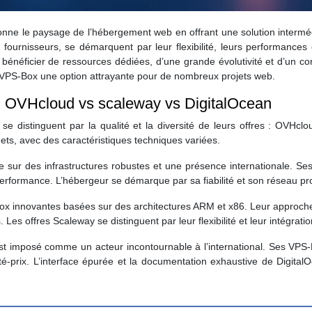
ionne le paysage de l’hébergement web en offrant une solution interméd
rnisseurs, se démarquent par leur flexibilité, leurs performances et l
bénéficier de ressources dédiées, d’une grande évolutivité et d’un c
es VPS-Box une option attrayante pour de nombreux projets web.
 OVHcloud vs scaleway vs DigitalOcean
se distinguent par la qualité et la diversité de leurs offres : OVHc
ets, avec des caractéristiques techniques variées.
 sur des infrastructures robustes et une présence internationale. S
rformance. L’hébergeur se démarque par sa fiabilité et son réseau prop
-Box innovantes basées sur des architectures ARM et x86. Leur approc
Les offres Scaleway se distinguent par leur flexibilité et leur intégrat
t imposé comme un acteur incontournable à l’international. Ses VPS-
alité-prix. L’interface épurée et la documentation exhaustive de Digita