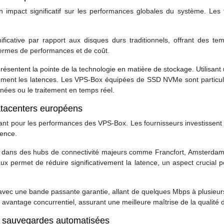
n impact significatif sur les performances globales du système. Les
icative par rapport aux disques durs traditionnels, offrant des te
 termes de performances et de coût.
présentent la pointe de la technologie en matière de stockage. Utilisant 
blement les latences. Les VPS-Box équipées de SSD NVMe sont particu
ées ou le traitement en temps réel.
atacenters européens
inant pour les performances des VPS-Box. Les fournisseurs investissen
tence.
 dans des hubs de connectivité majeurs comme Francfort, Amsterdam ou
naux permet de réduire significativement la latence, un aspect crucial
ec une bande passante garantie, allant de quelques Mbps à plusieur
avantage concurrentiel, assurant une meilleure maîtrise de la qualité d
S, sauvegardes automatisées