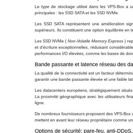
Le type de stockage utilisé dans les VPS-Box a u
principales : les SSD SATA et les SSD NVMe.
Les SSD SATA représentent une amélioration signif
supérieurs. Ils constituent une option équilibrée en
Les SSD NVMe (
Non-Volatile Memory Express
) re
et d’écriture exceptionnelles, réduisant considéra
performances I/O élevées, comme les bases de donn
Bande passante et latence réseau des d
La qualité de la connectivité est un facteur déterm
garantir une bande passante élevée et une faible la
Les datacenters européens, stratégiquement situés
La proximité géographique avec les utilisateurs fi
ligne.
De nombreux fournisseurs proposent des VPS-Box av
mettent en avant leur réseau propriétaire comme un 
Options de sécurité: pare-feu, anti-DDo