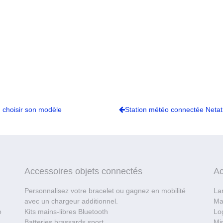
 choisir son modèle
Station météo connectée Neta
Accessoires objets connectés
Ac
Personnalisez votre bracelet ou gagnez en mobilité
La
avec un chargeur additionnel.
Ma
o
Kits mains-libres Bluetooth
Log
Batteries brassards sport
Mi