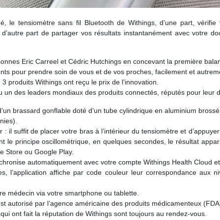
é, le tensiomètre sans fil Bluetooth de Withings, d’une part, vérifie v
d’autre part de partager vos résultats instantanément avec votre do
sonnes Eric Carreel et Cédric Hutchings en concevant la première ba
igents pour prendre soin de vous et de vos proches, facilement et autrem
roduits Withings ont reçu le prix de l’innovation.
 des leaders mondiaux des produits connectés, réputés pour leur design
 d’un brassard gonflable doté d’un tube cylindrique en aluminium bros
nies).
eur : il suffit de placer votre bras à l’intérieur du tensiomètre et d’ap
nt le principe oscillométrique, en quelques secondes, le résultat appara
e Store ou Google Play.
chronise automatiquement avec votre compte Withings Health Cloud et les
, l’application affiche par code couleur leur correspondance aux niv
re médecin via votre smartphone ou tablette.
t est autorisé par l’agence américaine des produits médicamenteux (FDA
n qui ont fait la réputation de Withings sont toujours au rendez-vous.