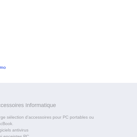
tmo
cessoires Informatique
rge sélection d’accessoires pour PC portables ou
cBook.
iciels antivirus
ni enceintes PC