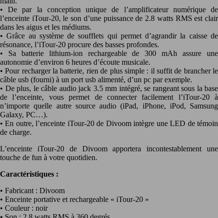
main.
• De par la conception unique de l’amplificateur numérique de
l’enceinte iTour-20, le son d’une puissance de 2.8 watts RMS est clair
dans les aigus et les médiums.
• Grâce au système de soufflets qui permet d’agrandir la caisse de
résonance, l’iTour-20 procure des basses profondes.
• Sa batterie lithium-ion rechargeable de 300 mAh assure une
autonomie d’environ 6 heures d’écoute musicale.
• Pour recharger la batterie, rien de plus simple : il suffit de brancher le
câble usb (fourni) à un port usb alimenté, d’un pc par exemple.
• De plus, le câble audio jack 3.5 mm intégré, se rangeant sous la base
de l’enceinte, vous permet de connecter facilement l’iTour-20 à
n’importe quelle autre source audio (iPad, iPhone, iPod, Samsung
Galaxy, PC…).
• En outre, l’enceinte iTour-20 de Divoom intègre une LED de témoin
de charge.
L’enceinte iTour-20 de Divoom apportera incontestablement une
touche de fun à votre quotidien.
Caractéristiques :
• Fabricant : Divoom
• Enceinte portative et rechargeable « iTour-20 »
• Couleur : noir
• Son : 2.8 watts RMS à 360 degrés