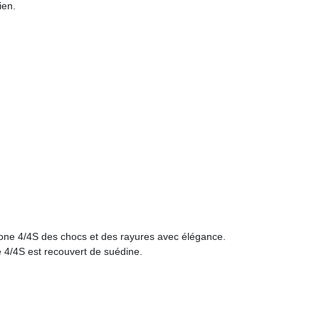
ien.
iPhone 4/4S des chocs et des rayures avec élégance.
e 4/4S est recouvert de suédine.