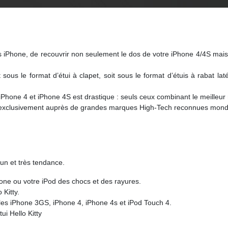
 iPhone, de recouvrir non seulement le dos de votre iPhone 4/4S mais a
ous le format d’étui à clapet, soit sous le format d’étuis à rabat laté
Phone 4 et iPhone 4S est drastique : seuls ceux combinant le meilleur r
s exclusivement auprès de grandes marques High-Tech reconnues mondia
 fun et très tendance.
Phone ou votre iPod des chocs et des rayures.
 Kitty.
les iPhone 3GS, iPhone 4, iPhone 4s et iPod Touch 4.
ui Hello Kitty