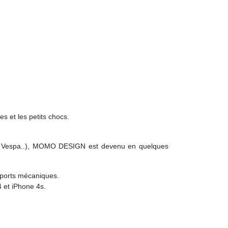
s et les petits chocs.
rari, Vespa..), MOMO DESIGN est devenu en quelques
sports mécaniques.
4 et iPhone 4s.