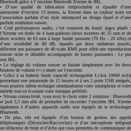
Bluetooth grâce à l’ enceinte Bluetooth Xtreme de JBL.
• D’une qualité de fabrication irréprochable et épaulée d’une
autonomie d’environ 15 heures, la Xtreme dans sa couleur noire est
l’association parfaite d’un style intemporel au design épuré et d’une
parfaite restitution sonore.
• Coté performances audio, c’est vraiment du lourd: jugez plutôt :
l’Xtreme est dotée de 4 haut-parleurs (deux tweeters de 35 mm et de
deux woofers de 63 mm à large bande passante (70 Hz – 20 kHz) et
d’une sensibilité de 80 dB, épaulés par deux radiateurs passifs,
délivrent une puissance de 40 watts RMS pour offrir une reproduction
sonore riche et détaillée accompagnée de basses puissantes : Le pur
son JBL.
• Le réglage du volume sonore se faisant simplement avec les deux
boutons de volume (+/-) située sur l’enceinte.
• Grâce à sa batterie haute capacité rechargeable Li-Ion 10000 mAh
permettant une autonomie de 15 heures et à ses 2 ports USB intégrés,
vous pourrez même recharger simultanément votre smartphone et votre
tablette tout en écoutant votre musique préférée.
• Niveau connectivité, vous avez le choix entre 2 solutions : Bluetooth
et jack 3,5 mm afin de permettre de raccorder l’enceinte JBL Xtreme
également à d’autres appareils audio non équipés de la technologie
Bluetooth.
• De plus, elle est équipée d’un bouton de gestion des appels
téléphoniques (Décrocher/Raccrocher) et d’un microphone intégrant
un réducteur de bruit et d’écho qui vous permettra de communiquer de