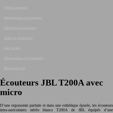
Objets connectés
Smartphones et accessoires
Tablettes et accessoires
Audio et accessoires
plan du site
Informatique et technologie
Blog high-tech
Écouteurs JBL T200A avec
micro
D’une ergonomie parfaite et dans une esthétique épurée, les écouteurs
intra-auriculaires stéréo blancs T200A de JBL équipés d’une