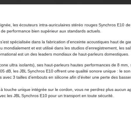
oignée, les écouteurs intra-auriculaires stéréo rouges Synchros E10
et de performance bien supérieur aux standards actuels.
s’est spécialisée dans la fabrication d’enceinte acoustiques haut de 
 mondialement et est utilisé dans les studios d’enregistrement, les salle
ternational est un des leaders mondiaux de haut-parleurs domestiques.
ilicone ultra isolants), ses haut-parleurs hautes performances de 8 m
05 dB, les JBL Synchros E10 offrent une qualité sonore unique : le son
s avec 3 tailles d’embouts en silicone afin d’éviter une perte des basse
 à touche unique intégrée sur le cordon, vous ne perdrez plus aucun a
é avec les JBL Synchros E10 pour un transport en toute sécurité.