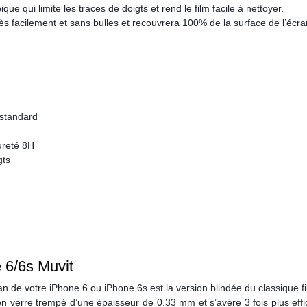
e qui limite les traces de doigts et rend le film facile à nettoyer.
très facilement et sans bulles et recouvrera 100% de la surface de l’écr
 standard
ureté 8H
gts
 6/6s Muvit
an de votre iPhone 6 ou iPhone 6s est la version blindée du classique fi
e en verre trempé d’une épaisseur de 0.33 mm et s’avère 3 fois plus eff