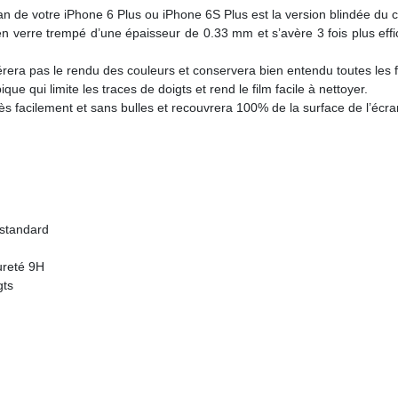
an de votre iPhone 6 Plus ou iPhone 6S Plus est la version blindée du cl
e en verre trempé d’une épaisseur de 0.33 mm et s’avère 3 fois plus eff
érera pas le rendu des couleurs et conservera bien entendu toutes les f
e qui limite les traces de doigts et rend le film facile à nettoyer.
très facilement et sans bulles et recouvrera 100% de la surface de l’écr
 standard
ureté 9H
gts