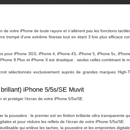
ran de votre iPhone de toute rayure et n’altèrent pas les fonctions tactil
rre trempé d’une extrême finesse tout en étant 3 fois plus efficace con
rans pour iPhone 3GS, iPhone 4, iPhone 4S, iPhone 5, iPhone 5c, iPhone
Phone 8 Plus et iPhone X est drastique : seules celles combinant le me
croit sélectionnés exclusivement auprès de grandes marques High-
 brillant) iPhone 5/5s/SE Muvit
r et protéger l’écran de votre iPhone 5/5s/SE.
 la poussière : le premier est en finition brillante ultra transparente qu
gitales et pour réduire les reflets de l’écran de votre iPhone 5/5s/SE.
éutilisable qui enlève les taches, la poussière et les empreintes digital