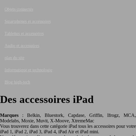
Objets connectés
Smartphones et accessoires
Tablettes et accessoires
Audio et accessoires
plan du site
Informatique et technologie
Blog high-tech
Des accessoires iPad
Marques
: Belkin, Bluestork, Capdase, Griffin, Ifrogz, MCA,
Modelabs, Moxie, Muvit, X-Moove, XtremeMac
Vous trouverez dans cette catégorie iPad tous les accessoires pour votre
iPad 1, iPad 2, iPad 3, iPad 4, iPad Air et iPad mini.