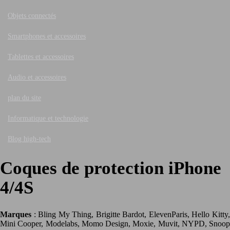
Objets connectés
Smartphones et accessoires
Tablettes et accessoires
Audio et accessoires
plan du site
Informatique et technologie
Blog high-tech
Coques de protection iPhone
4/4S
Marques
: Bling My Thing, Brigitte Bardot, ElevenParis, Hello Kitty,
Mini Cooper, Modelabs, Momo Design, Moxie, Muvit, NYPD, Snoop