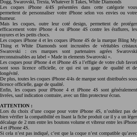
Dogg, Swarovski, Trexta, Whatever It Takes, White Diamonds
Les coques iPhone 4/4S présentées dans cette catégorie vous
permettent de personnaliser votre iPhone selon vos envies ou votre
humeur.
Mais les coques, outre leur coté design, permettent de protéger
efficacement votre iPhone 4 ou iPhone 4S contre les éraflures, les
rayures et les petits chocs.
Les coques iPhone 4 et les coques iPhone 4S de la marque Bling My
Thing et White Diamonds sont incrustées de véritables cristaux
Swarovski : ces marques sont partenaires agrées Swarovski
reconnaissables au label « Made in elements Swarovski ».
Les coques pour iPhone 4 et iPhone 4S a l’effigie de votre club favori
sont sous licence officielle, ce qui est un gage de qualité et de
longévité.
De plus, toutes les coques iPhone 4/4s de marque sont distribuées sous
licence officielle, gage de qualité.
Enfin, les coques pour iPhone 4 et iPhone 4S sont généralement
livrées, sauf indication contraire, avec un film protecteur écran.
ATTENTION :
Lors du choix d’une coque pour votre iPhone 4S, n’oubliez pas de
bien vérifier la compatibilité en lisant la fiche produit car il y a un léger
décalage de 2 mm entre les boutons volume et vibreur entre les iPhone
4 et iPhone 4S.
Si cela n’est pas indiqué, c’est que la coque n’est compatible qu’avec