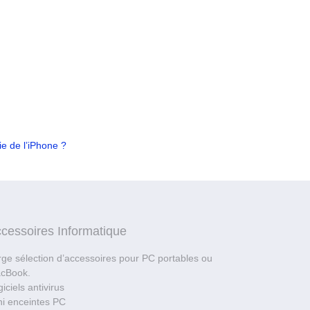
e de l’iPhone ?
cessoires Informatique
rge sélection d’accessoires pour PC portables ou
cBook.
iciels antivirus
ni enceintes PC