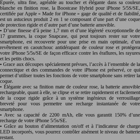
Épurée, ultra fine, agréable au toucher et élégante dans sa couleur
blanche en finition rose, la Boostcase Hybrid pour iPhone 5/5S/SE,
certifiée par Apple « Made for iPhone » gage de qualité et de fiabilité,
est un astucieux produit 2 en 1 se composant d’une part d’une coque
de protection rigide et d’autre part d’une batterie amovible.
• D’une finesse d’à peine 1,7 mm et d’une légèreté exceptionnelle de
17 grammes, la coque Snapcase, qui peut toujours rester sur votre
smartphone, est recouverte pour une prise en main optimale, d’un
revêtement en caoutchouc antidérapant de couleur rose et protégera
votre iPhone 5/5s/SE de façon efficace contre les éraflures, les rayures
et les petits chocs.
• Grace aux découpes spécialement prévues, l’accès à l’ensemble de la
connectique et des commandes de votre iPhone est préservé, ce qui
permet d’utiliser toutes les fonctions de votre smartphone sans retirer la
coque.
• Élégante avec sa finition mate de couleur rose, la batterie amovible
rechargeable, quant à elle, se clipse et se retire rapidement et facilement
de la coque rigide grâce à un système ingénieux de verrouillage
breveté pour vous permettre une recharge instantanée de votre
smartphone.
• Avec sa capacité de 2200 mAh, elle vous garantit 150% d’une
recharge de votre iPhone 5/5s/SE.
• Grâce au bouton d’alimentation on/off et à l’indicateur de charge
LED incorporés, vous pourrez contrôler aisément le niveau de batterie
restant.