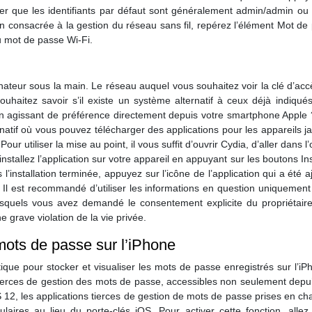
noter que les identifiants par défaut sont généralement admin/admin 
 consacrée à la gestion du réseau sans fil, repérez l’élément Mot d
u mot de passe Wi-Fi.
eur sous la main. Le réseau auquel vous souhaitez voir la clé d’accès
uhaitez savoir s’il existe un système alternatif à ceux déjà indiqué
n agissant de préférence directement depuis votre smartphone Apple ? I
natif où vous pouvez télécharger des applications pour les appareils j
ur utiliser la mise au point, il vous suffit d’ouvrir Cydia, d’aller dans
installez l’application sur votre appareil en appuyant sur les boutons In
 l’installation terminée, appuyez sur l’icône de l’application qui a été a
 Il est recommandé d’utiliser les informations en question uniquement
esquels vous avez demandé le consentement explicite du propriétaire
grave violation de la vie privée.
mots de passe sur l’iPhone
que pour stocker et visualiser les mots de passe enregistrés sur l’iPh
s tierces de gestion des mots de passe, accessibles non seulement depui
iOS 12, les applications tierces de gestion de mots de passe prises en 
laires au lieu du porte-clés iOS. Pour activer cette fonction, a