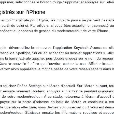
 supprimer, sélectionnez le bouton rouge Supprimer et appuyez sur l’él
istrés sur l’iPhone
e au point spéciale pour Cydia, les mots de passe ne peuvent pas êtr
à partir de celui-ci. Par ailleurs, si vous êtes actuellement connect
 accédant au panneau de gestion du modem/routeur de votre iPhone.
ple, déverrouillez-le et ouvrez l’application Keychain Access en c
ion via Spotlight, Siri ou en accédant au dossier Applications > Utili
ns la barre latérale gauche, puis double-cliquez sur le nom du réseau 
ans la nouvelle fenêtre qui s’ouvrira, cochez la case Afficher le m
verrez alors apparaître le mot de passe de votre réseau sans fil dans 
t touchez l’icône Settings sur l’écran d’accueil. Sur l’écran suivant, t
ez ensuite l’élément Routeur, appuyez sur la touche pendant quelques 
P de votre modem/routeur. À ce stade, retournez à l’écran d’accueil 
appuyez sur la barre d’adresse en haut de l’écran et continuez à ten
ette opération effectuée, vous devriez voir un écran où il vous est dema
em/routeur. Saisissez ensuite les informations requises et appuy