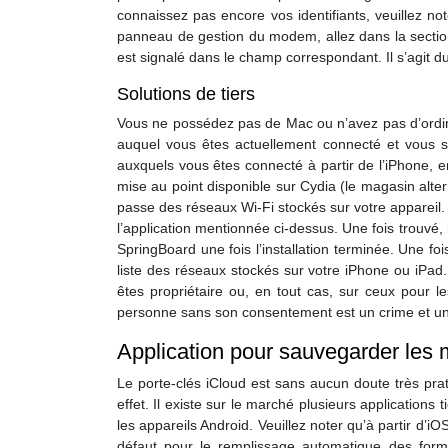
connaissez pas encore vos identifiants, veuillez 
panneau de gestion du modem, allez dans la section
est signalé dans le champ correspondant. Il s’agit d
Solutions de tiers
Vous ne possédez pas de Mac ou n’avez pas d’ordinat
auquel vous êtes actuellement connecté et vous so
auxquels vous êtes connecté à partir de l’iPhone, e
mise au point disponible sur Cydia (le magasin alter
passe des réseaux Wi-Fi stockés sur votre appareil. Po
l’application mentionnée ci-dessus. Une fois trouvé, 
SpringBoard une fois l’installation terminée. Une fois
liste des réseaux stockés sur votre iPhone ou iPad.
êtes propriétaire ou, en tout cas, sur ceux pour l
personne sans son consentement est un crime et une 
Application pour sauvegarder les 
Le porte-clés iCloud est sans aucun doute très prati
effet. Il existe sur le marché plusieurs application
les appareils Android. Veuillez noter qu’à partir d’
défaut pour le remplissage automatique des formu