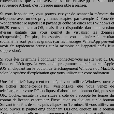
conversations que vous avez eues sur WhatsApp ? Sans une
sauvegarde iCloud, c’est presque impossible à réaliser.
Si vous le souhaitez, vous pouvez essayer de scanner la mémoire du
téléphone avec un des programmes adaptés, par exemple Dr.Fone de
Wondershare : le logiciel est payant (il coûte 58 euros sous Windows et
66,39 euros sous macOS, mais il est disponible dans une version
d’essai gratuite qui vous permet de visualiser les données
récupérables). De plus, les espoirs que vous atteindrez le résultat
souhaité ne sont pas très grands (car les messages WhatsApp peuvent
avoir été rapidement écrasés sur la mémoire de l’appareil après leur
suppression).
Si vous êtes déterminé à continuer, connectez-vous au site web du Dr.
Fone et téléchargez la version du programme pour l’appareil Apple
iOS en cliquant sur le bouton de téléchargement Windows ou MacOS,
selon le système d’exploitation que vous utilisez sur votre ordinateur.
Une fois le téléchargement terminé, si vous utilisez Windows, ouvrez
le fichier drfone-for-ios_full [version].exe que vous venez de
télécharger sur votre PC et cliquez d’abord sur le bouton Oui, puis sur
OK. Cochez ensuite la case située à côté de J’accepte les termes du
contrat de licence et terminez l’installation en cliquant sur le bouton
Suivant trois fois de suite, puis cliquez sur Terminer. Si vous utilisez un
Mac, ouvrez le paquet dmg contenant Dr.Fone, cliquez sur le bouton
Accepter, faites glisser le programme dans le dossier Applications