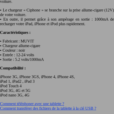
voiture.
• Le chargeur « Ciphone » se branche sur la prise allume-cigare (12V)
de votre voiture.
• En outre, il permet grâce à son ampérage en sortie : 1000mA de
recharger votre iPad, iPhone et iPod plus rapidement.
Caractéristiques :
• Fabricant : MUVIT
• Chargeur allume-cigare
• Couleur : noir
• Entrée : 12-24 volts
• Sortie : 5.2 volts/1000mA
Compatibilité :
iPhone 3G, iPhone 3GS, iPhone 4, iPhone 4S,
iPad 1, iPad2 , iPad 3
iPod Touch 4
iPod 3G, 4G et 5G
iPod nano 3G, 4G
Comment téléphoner avec une tablette ?
Comment transférer des fichiers de la tablette à la clé USB ?