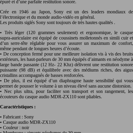
épuré et d’une parfaite restitution sonore.
Crée en 1946 au Japon, Sony est un des leaders mondiaux de
l’électronique et du monde audio-vidéo en général.
Les produits siglés Sony sont toujours de très hautes qualités .
• Très léger (120 grammes seulement) et ergonomique, le casque
supra-auriculaire est équipé de coussinets molletonnés en simili cuir et
d’un serre-tête réglable pour vous assurer un maximum de confort,
même pendant de longues heures d’écoute.
• De conception fermé pour une meilleure isolation vis à vis des bruits
extérieurs, les haut-parleurs de 30 mm équipés d’aimants en néodyme à
large bande passante (12 Hz- 22 Khz) délivrent une restitution sonore
puissante (98 dB) et équilibrée avec des médiums riches, des aigus
cristallins accompagnés de basses renforcées.
• De plus, il est équipé d’un diaphragme haute sensibilité qui vous
permet de pousser le volume à un niveau élevé sans aucune distorsion.
• Nec plus ultra, pour faciliter son transport et son rangement, les
écouteurs du casque audio MDR-ZX110 sont pliables.
Caractéristiques :
• Fabricant : Sony
• Casque audio MDR-ZX110
• Couleur : noir
• Membrane : aimants néodymes de 30 mm