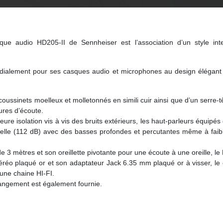
asque audio HD205-II de Sennheiser est l’association d’un style i
ialement pour ses casques audio et microphones au design élégant av
 coussinets moelleux et molletonnés en simili cuir ainsi que d’un serr
res d’écoute.
eure isolation vis à vis des bruits extérieurs, les haut-parleurs équi
lle (112 dB) avec des basses profondes et percutantes même à faible
de 3 mètres et son oreillette pivotante pour une écoute à une oreille, l
réo plaqué or et son adaptateur Jack 6.35 mm plaqué or à visser, le
 une chaine HI-FI.
 rangement est également fournie.