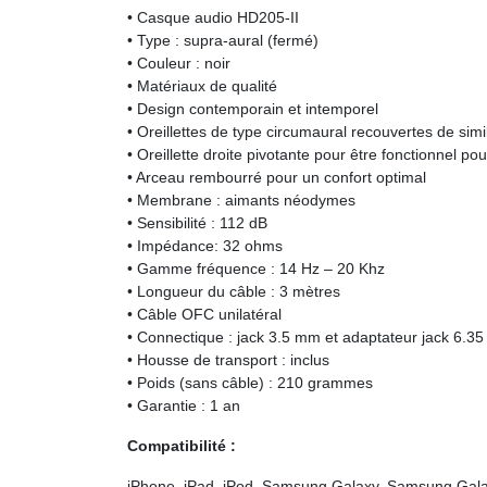
• Casque audio HD205-II
• Type : supra-aural (fermé)
• Couleur : noir
• Matériaux de qualité
• Design contemporain et intemporel
• Oreillettes de type circumaural recouvertes de simil
• Oreillette droite pivotante pour être fonctionnel pou
• Arceau rembourré pour un confort optimal
• Membrane : aimants néodymes
• Sensibilité : 112 dB
• Impédance: 32 ohms
• Gamme fréquence : 14 Hz – 20 Khz
• Longueur du câble : 3 mètres
• Câble OFC unilatéral
• Connectique : jack 3.5 mm et adaptateur jack 6.35
• Housse de transport : inclus
• Poids (sans câble) : 210 grammes
• Garantie : 1 an
Compatibilité :
iPhone, iPad, iPod, Samsung Galaxy, Samsung Gal