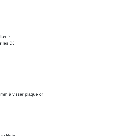
i-cuir
r les DJ
 mm à visser plaqué or
axy Note