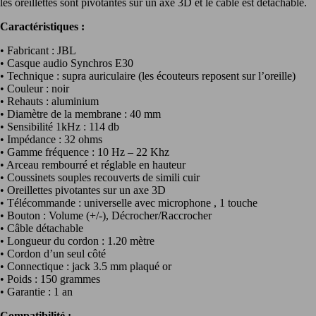
les oreillettes sont pivotantes sur un axe 3D et le câble est détachable.
Caractéristiques :
• Fabricant : JBL
• Casque audio Synchros E30
• Technique : supra auriculaire (les écouteurs reposent sur l’oreille)
• Couleur : noir
• Rehauts : aluminium
• Diamètre de la membrane : 40 mm
• Sensibilité 1kHz : 114 db
• Impédance : 32 ohms
• Gamme fréquence : 10 Hz – 22 Khz
• Arceau rembourré et réglable en hauteur
• Coussinets souples recouverts de simili cuir
• Oreillettes pivotantes sur un axe 3D
• Télécommande : universelle avec microphone , 1 touche
• Bouton : Volume (+/-), Décrocher/Raccrocher
• Câble détachable
• Longueur du cordon : 1.20 mètre
• Cordon d’un seul côté
• Connectique : jack 3.5 mm plaqué or
• Poids : 150 grammes
• Garantie : 1 an
Compatibilité :