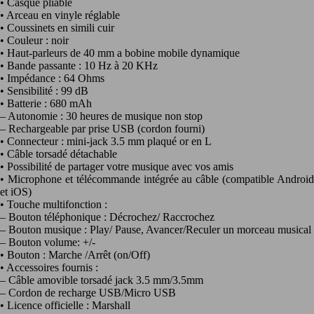
• Casque pliable
• Arceau en vinyle réglable
• Coussinets en simili cuir
• Couleur : noir
• Haut-parleurs de 40 mm a bobine mobile dynamique
• Bande passante : 10 Hz à 20 KHz
• Impédance : 64 Ohms
• Sensibilité : 99 dB
• Batterie : 680 mAh
– Autonomie : 30 heures de musique non stop
– Rechargeable par prise USB (cordon fourni)
• Connecteur : mini-jack 3.5 mm plaqué or en L
• Câble torsadé détachable
• Possibilité de partager votre musique avec vos amis
• Microphone et télécommande intégrée au câble (compatible Android
et iOS)
• Touche multifonction :
– Bouton téléphonique : Décrochez/ Raccrochez
– Bouton musique : Play/ Pause, Avancer/Reculer un morceau musical
– Bouton volume: +/-
• Bouton : Marche /Arrêt (on/Off)
• Accessoires fournis :
– Câble amovible torsadé jack 3.5 mm/3.5mm
– Cordon de recharge USB/Micro USB
• Licence officielle : Marshall