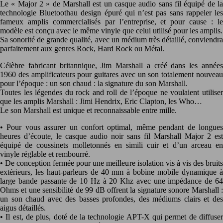
Le « Major 2 » de Marshall est un casque audio sans fil équipé de la
technologie Bluetoothau design épuré qui n’est pas sans rappeler les
fameux amplis commercialisés par l’entreprise, et pour cause : le
modèle est conçu avec le même vinyle que celui utilisé pour les amplis.
Sa sonorité de grande qualité, avec un médium très détaillé, conviendra
parfaitement aux genres Rock, Hard Rock ou Métal.
Célèbre fabricant britannique, Jim Marshall a créé dans les années
1960 des amplificateurs pour guitares avec un son totalement nouveau
pour l’époque : un son chaud : la signature du son Marshall.
Toutes les légendes du rock and roll de l’époque ne voulaient utiliser
que les amplis Marshall : Jimi Hendrix, Eric Clapton, les Who…
Le son Marshall est unique et reconnaissable entre mille.
• Pour vous assurer un confort optimal, même pendant de longues
heures d’écoute, le casque audio noir sans fil Marshall Major 2 est
équipé de coussinets molletonnés en simili cuir et d’un arceau en
vinyle réglable et rembourré.
• De conception fermée pour une meilleure isolation vis à vis des bruits
extérieurs, les haut-parleurs de 40 mm à bobine mobile dynamique à
large bande passante de 10 Hz à 20 Khz avec une impédance de 64
Ohms et une sensibilité de 99 dB offrent la signature sonore Marshall :
un son chaud avec des basses profondes, des médiums clairs et des
aigus détaillés.
• Il est, de plus, doté de la technologie APT-X qui permet de diffuser