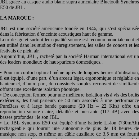
JBL grâce au casque audio blanc supra auriculaire Bluetooth Synchros
E50 de JBL.
LA MARQUE :
JBL est une société américaine fondée en 1946, qui s’est spécialisée
dans la fabrication d’enceinte acoustiques haut de gamme.
Leur design et surtout leur qualité sonore est reconnu mondialement et
est utilisé dans les studios d’enregistrement, les salles de concert et les
festivals de plein air.
Aujourd’hui, JBL , racheté par la société Harman international est un
des leaders mondiaux de haut-parleurs domestiques..
• Pour un confort optimal même après de longues heures d’utilisation,
il est équipé, d’une part, d’un arceau léger, ergonomique et réglable en
hauteur et, d’autre part, de coussinets souples recouvert de simili-cuir
offrant une excellente isolation phonique.
• De conception fermée pour une meilleure isolation vis à vis des bruits
extérieurs, les haut-parleurs de 50 mm associés à une performance
PureBass et à large bande passante (20 Hz – 22 Khz) offre un
reproduction sonore claire, détaillée et puissante (117 dB) avec des
basses profondes : le son JBL.
• Le JBL Synchros E50 est équipé d’une batterie Li-ion (730mAh)
rechargeable qui fournit une autonomie de plus de 18 heures de
musique non stop, et même un câble auxiliaire de 3,5 mm est fourni