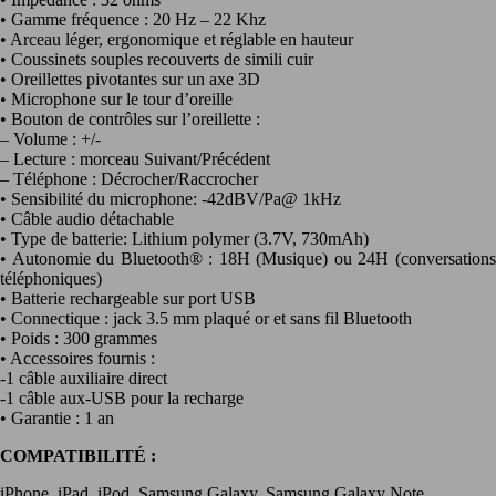
• Gamme fréquence : 20 Hz – 22 Khz
• Arceau léger, ergonomique et réglable en hauteur
• Coussinets souples recouverts de simili cuir
• Oreillettes pivotantes sur un axe 3D
• Microphone sur le tour d’oreille
• Bouton de contrôles sur l’oreillette :
– Volume : +/-
– Lecture : morceau Suivant/Précédent
– Téléphone : Décrocher/Raccrocher
• Sensibilité du microphone: -42dBV/Pa@ 1kHz
• Câble audio détachable
• Type de batterie: Lithium polymer (3.7V, 730mAh)
• Autonomie du Bluetooth® : 18H (Musique) ou 24H (conversations
téléphoniques)
• Batterie rechargeable sur port USB
• Connectique : jack 3.5 mm plaqué or et sans fil Bluetooth
• Poids : 300 grammes
• Accessoires fournis :
-1 câble auxiliaire direct
-1 câble aux-USB pour la recharge
• Garantie : 1 an
COMPATIBILITÉ :
iPhone, iPad, iPod, Samsung Galaxy, Samsung Galaxy Note