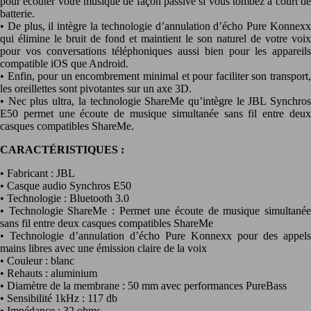
pour écouter votre musique de façon passive si vous tombez à court de
batterie.
• De plus, il intègre la technologie d’annulation d’écho Pure Konnexx
qui élimine le bruit de fond et maintient le son naturel de votre voix
pour vos conversations téléphoniques aussi bien pour les appareils
compatible iOS que Android.
• Enfin, pour un encombrement minimal et pour faciliter son transport,
les oreillettes sont pivotantes sur un axe 3D.
• Nec plus ultra, la technologie ShareMe qu’intègre le JBL Synchros
E50 permet une écoute de musique simultanée sans fil entre deux
casques compatibles ShareMe.
CARACTÉRISTIQUES :
• Fabricant : JBL
• Casque audio Synchros E50
• Technologie : Bluetooth 3.0
• Technologie ShareMe : Permet une écoute de musique simultanée
sans fil entre deux casques compatibles ShareMe
• Technologie d’annulation d’écho Pure Konnexx pour des appels
mains libres avec une émission claire de la voix
• Couleur : blanc
• Rehauts : aluminium
• Diamètre de la membrane : 50 mm avec performances PureBass
• Sensibilité 1kHz : 117 db
• Impédance : 32 ohms