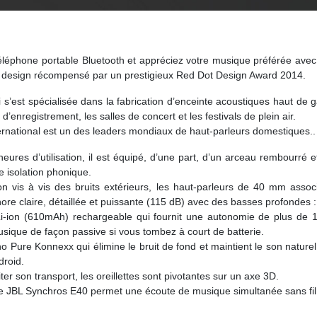
 téléphone portable Bluetooth et appréciez votre musique préférée ave
u design récompensé par un prestigieux Red Dot Design Award 2014.
s’est spécialisée dans la fabrication d’enceinte acoustiques haut de 
’enregistrement, les salles de concert et les festivals de plein air.
ternational est un des leaders mondiaux de haut-parleurs domestiques..
res d’utilisation, il est équipé, d’une part, d’un arceau rembourré et
te isolation phonique.
ion vis à vis des bruits extérieurs, les haut-parleurs de 40 mm ass
re claire, détaillée et puissante (115 dB) avec des basses profondes :
Li-ion (610mAh) rechargeable qui fournit une autonomie de plus d
usique de façon passive si vous tombez à court de batterie.
écho Pure Konnexx qui élimine le bruit de fond et maintient le son natur
droid.
er son transport, les oreillettes sont pivotantes sur un axe 3D.
e le JBL Synchros E40 permet une écoute de musique simultanée sans f