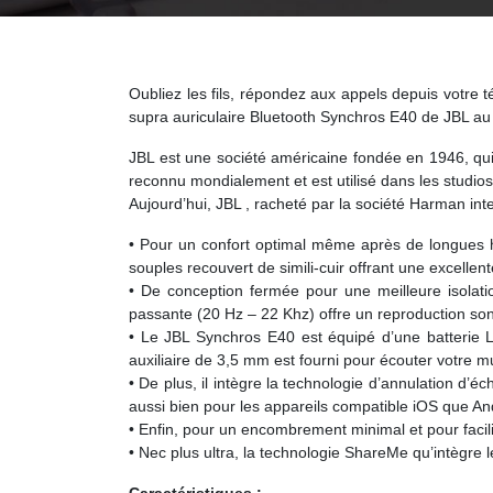
Oubliez les fils, répondez aux appels depuis votre
supra auriculaire Bluetooth Synchros E40 de JBL a
JBL est une société américaine fondée en 1946, qui 
reconnu mondialement et est utilisé dans les studios d
Aujourd’hui, JBL , racheté par la société Harman in
• Pour un confort optimal même après de longues heu
souples recouvert de simili-cuir offrant une excellen
• De conception fermée pour une meilleure isolat
passante (20 Hz – 22 Khz) offre un reproduction sono
• Le JBL Synchros E40 est équipé d’une batterie 
auxiliaire de 3,5 mm est fourni pour écouter votre m
• De plus, il intègre la technologie d’annulation d’
aussi bien pour les appareils compatible iOS que An
• Enfin, pour un encombrement minimal et pour facilit
• Nec plus ultra, la technologie ShareMe qu’intègr