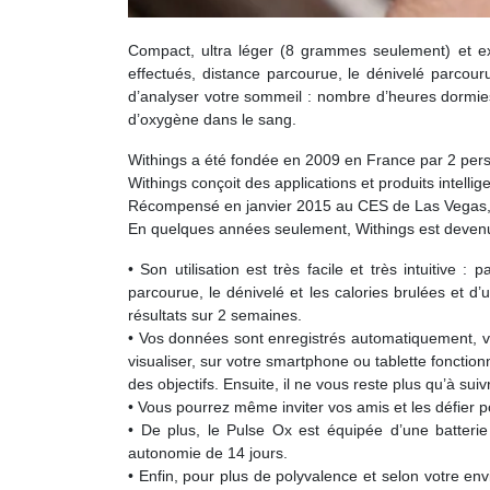
Compact, ultra léger (8 grammes seulement) et ex
effectués, distance parcourue, le dénivelé parcour
d’analyser votre sommeil : nombre d’heures dormie
d’oxygène dans le sang.
Withings a été fondée en 2009 en France par 2 per
Withings conçoit des applications et produits intell
Récompensé en janvier 2015 au CES de Las Vegas, 3 p
En quelques années seulement, Withings est devenu un
• Son utilisation est très facile et très intuitiv
parcourue, le dénivelé et les calories brulées et d’
résultats sur 2 semaines.
• Vos données sont enregistrés automatiquement, via
visualiser, sur votre smartphone ou tablette fonction
des objectifs. Ensuite, il ne vous reste plus qu’à su
• Vous pourrez même inviter vos amis et les défier pou
• De plus, le Pulse Ox est équipée d’une batteri
autonomie de 14 jours.
• Enfin, pour plus de polyvalence et selon votre env