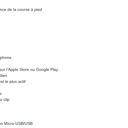
ance de la course à pied
tphone
 sur l’Apple Store ou Google Play
dien
t le plus actif
e
u clip
tion Micro-USB/USB