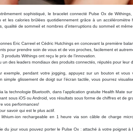
trêmement sophistiqué, le bracelet connecté Pulse Ox de Withings, 
u et les calories brûlées quotidiennement grâce à un accéléromètre h
s, qualité de sommeil et nombres d’interruptions du sommeil et même
sonnes Eric Carreel et Cédric Hutchings en concevant la première ba
igents pour prendre soin de vous et de vos proches, facilement et autrem
roduits Withings ont reçu le prix de l’innovation.
 des leaders mondiaux des produits connectés, réputés pour leur design
e : par exemple, pendant votre jogging, appuyez sur un bouton et vous 
un simple glissement de doigt sur l’écran tactile, vous pourrez visual
 la technologie Bluetooth, dans l’application gratuite Health Mate su
nant sous iOS ou Android, vos résultats sous forme de chiffres et de graph
ivre vos performances!
r savoir qui est le plus actif.
e lithium-ion rechargeable en 1 heure via son câble de charge mic
ie du jour vous pouvez porter le Pulse Ox : attaché à votre poignet à l’