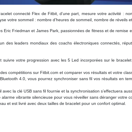
 bracelet connecté Flex de Fitbit, d’une part, mesure votre activité : 
analyse votre sommeil : nombre d’heures de sommeil, nombre de réveils et
 Eric Friedman et James Park, passionnées de fitness et de remise en 
 des leaders mondiaux des coachs électroniques connectés, réputés p
 et suivre votre progression avec les 5 Led incorporées sur le bracele
es compétitions sur Fitbit.com et comparer vos résultats et votre cla
Bluetooth 4.0, vous pourrez synchroniser sans fil vos résultats en te
il avec la clé USB sans fil fournie et la synchronisation s’effectuera a
e alarme vibrante silencieuse pour vous réveiller sans déranger votre co
l’eau et est livré avec deux tailles de bracelet pour un confort optimal.