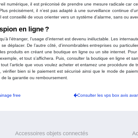
l numérique, il est préconisé de prendre une mesure radicale car cett
 Plus précisément, il n’est pas adapté à une surveillance continue d’un
il est conseillé de vous orienter vers un système d’alarme, sans ou avec 
pion en ligne ?
qu’à l’étranger, l’usage d’internet est devenu inéluctable. Les internaute
 se déplacer. De l’autre côté, d’innombrables entreprises ou particuli
s produits en créant une boutique en ligne ou un site internet. Pour ce
xemple, et tout s’affichera. Puis, consulter la boutique en ligne et s
ut l’article que vous voulez acheter et entamez une procédure de trans
nt, vérifier bien si le paiement est sécurisé ainsi que le mode de pai
ée de la garantie ou remboursement.
ainage free
Consulter les vps box avis ava
Accessoires objets connectés
Ac