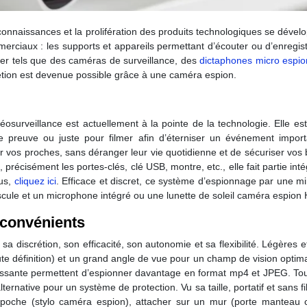
 connaissances et la prolifération des produits technologiques se dévelo
erciaux : les supports et appareils permettant d’écouter ou d’enregist
nner tels que des caméras de surveillance, des
dictaphones micro espio
rétion est devenue possible grâce à une caméra espion.
déosurveillance est actuellement à la pointe de la technologie. Elle 
 preuve ou juste pour filmer afin d’éterniser un événement import
vos proches, sans déranger leur vie quotidienne et de sécuriser vos b
, précisément les portes-clés, clé USB, montre, etc., elle fait partie in
lus,
cliquez ici
. Efficace et discret, ce système d’espionnage par une mi
le et un microphone intégré ou une lunette de soleil caméra espion 
nconvénients
 sa discrétion, son efficacité, son autonomie et sa flexibilité. Légère
te définition) et un grand angle de vue pour un champ de vision optim
sante permettent d’espionner davantage en format mp4 et JPEG. Toutef
ernative pour un système de protection. Vu sa taille, portatif et sans f
oche (stylo caméra espion), attacher sur un mur (porte manteau ca